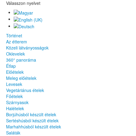
Válasszon nyelvet
Történet
Az étterem
Közeli látványosságok
Oklevelek
360° panoráma
Étlap
Előételek
Meleg előételek
Levesek
Vegetáriánus ételek
Főételek
Szárnyasok
Halételek
Borjúhúsból készült ételek
Sertéshúsból készült ételek
Marhahhúsból készült ételek
Saláták